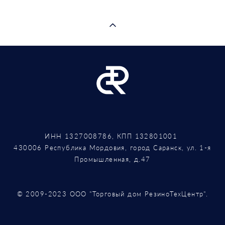
ИНН 1327008786, КПП 132801001
430006 Республика Мордовия, город Саранск, ул. 1-я
Промышленная, д.47
© 2009-2023 ООО "Торговый дом РезиноТехЦентр".