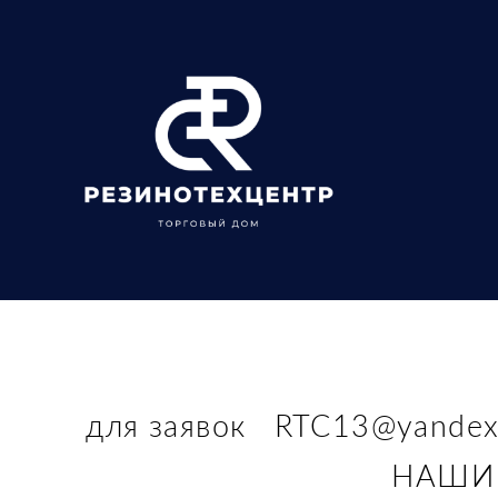
для заявок RTC13@y
НАШИ К